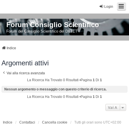
Login
Forum Consiglio Scientifico
Forum del Consiglio Scientifico del DIITET
Indice
Argomenti attivi
Vai alla ricerca avanzata
La Ricerca Ha Trovato 0 Risultati •Pagina
1
Di
1
Nessun argomento o messaggio con questo criterio di ricerca.
La Ricerca Ha Trovato 0 Risultati •Pagina
1
Di
1
Vai A
Indice
Contattaci
Cancella cookie
Tutti gli orari sono
UTC+02:00