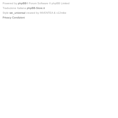
Powered by
phpBB
® Forum Software © phpBB Limited
Traduzione Italiana
phpBB-Store.it
Style
we_universal
created by INVENTEA & v12mike
Privacy
Condizioni