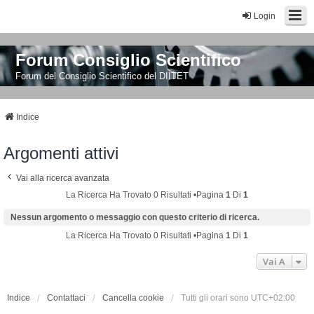
Login
Forum Consiglio Scientifico
Forum del Consiglio Scientifico del DIITET
Indice
Argomenti attivi
Vai alla ricerca avanzata
La Ricerca Ha Trovato 0 Risultati •Pagina
1
Di
1
Nessun argomento o messaggio con questo criterio di ricerca.
La Ricerca Ha Trovato 0 Risultati •Pagina
1
Di
1
Vai A
Indice
Contattaci
Cancella cookie
Tutti gli orari sono
UTC+02:00