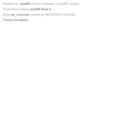
Powered by
phpBB
® Forum Software © phpBB Limited
Traduzione Italiana
phpBB-Store.it
Style
we_universal
created by INVENTEA & v12mike
Privacy
Condizioni