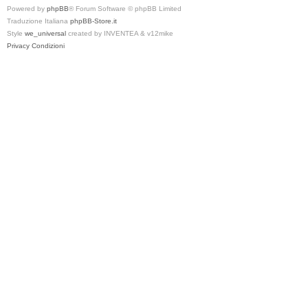
Powered by
phpBB
® Forum Software © phpBB Limited
Traduzione Italiana
phpBB-Store.it
Style
we_universal
created by INVENTEA & v12mike
Privacy
Condizioni