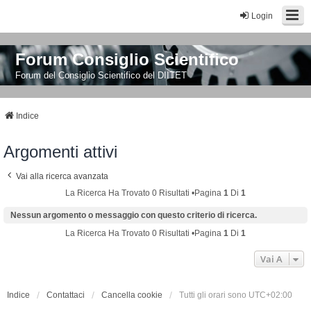
Login
Forum Consiglio Scientifico
Forum del Consiglio Scientifico del DIITET
Indice
Argomenti attivi
Vai alla ricerca avanzata
La Ricerca Ha Trovato 0 Risultati •Pagina
1
Di
1
Nessun argomento o messaggio con questo criterio di ricerca.
La Ricerca Ha Trovato 0 Risultati •Pagina
1
Di
1
Vai A
Indice
Contattaci
Cancella cookie
Tutti gli orari sono
UTC+02:00