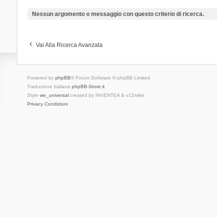
Nessun argomento o messaggio con questo criterio di ricerca.
Vai Alla Ricerca Avanzata
Powered by
phpBB
® Forum Software © phpBB Limited
Traduzione Italiana
phpBB-Store.it
Style
we_universal
created by INVENTEA & v12mike
Privacy
Condizioni