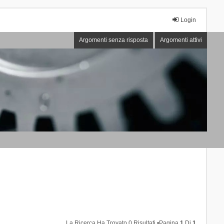
Login
Argomenti senza risposta
Argomenti attivi
La Ricerca Ha Trovato 0 Risultati •Pagina
1
Di
1