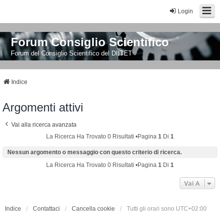
Login
Forum Consiglio Scientifico
Forum del Consiglio Scientifico del DIITET
Indice
Argomenti attivi
Vai alla ricerca avanzata
La Ricerca Ha Trovato 0 Risultati •Pagina
1
Di
1
Nessun argomento o messaggio con questo criterio di ricerca.
La Ricerca Ha Trovato 0 Risultati •Pagina
1
Di
1
Vai A
Indice
Contattaci
Cancella cookie
Tutti gli orari sono
UTC+02:00