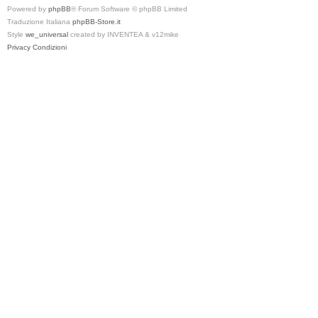
Powered by
phpBB
® Forum Software © phpBB Limited
Traduzione Italiana
phpBB-Store.it
Style
we_universal
created by INVENTEA & v12mike
Privacy
Condizioni