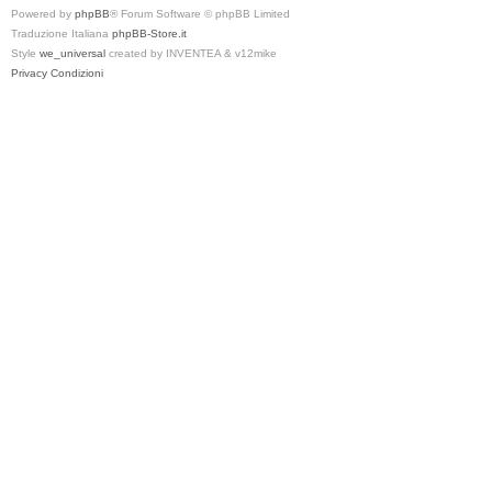
Powered by
phpBB
® Forum Software © phpBB Limited
Traduzione Italiana
phpBB-Store.it
Style
we_universal
created by INVENTEA & v12mike
Privacy
Condizioni