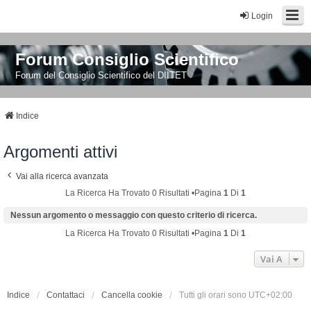
Login
Forum Consiglio Scientifico
Forum del Consiglio Scientifico del DIITET
Indice
Argomenti attivi
Vai alla ricerca avanzata
La Ricerca Ha Trovato 0 Risultati •Pagina
1
Di
1
Nessun argomento o messaggio con questo criterio di ricerca.
La Ricerca Ha Trovato 0 Risultati •Pagina
1
Di
1
Vai A
Indice
Contattaci
Cancella cookie
Tutti gli orari sono
UTC+02:00