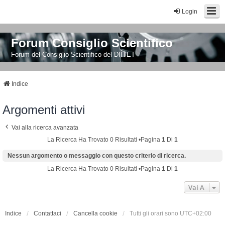
Login
Forum Consiglio Scientifico
Forum del Consiglio Scientifico del DIITET
Indice
Argomenti attivi
Vai alla ricerca avanzata
La Ricerca Ha Trovato 0 Risultati •Pagina
1
Di
1
Nessun argomento o messaggio con questo criterio di ricerca.
La Ricerca Ha Trovato 0 Risultati •Pagina
1
Di
1
Vai A
Indice
Contattaci
Cancella cookie
Tutti gli orari sono
UTC+02:00