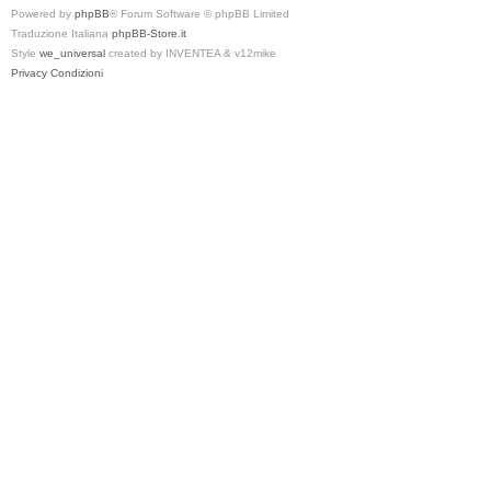
Powered by
phpBB
® Forum Software © phpBB Limited
Traduzione Italiana
phpBB-Store.it
Style
we_universal
created by INVENTEA & v12mike
Privacy
Condizioni