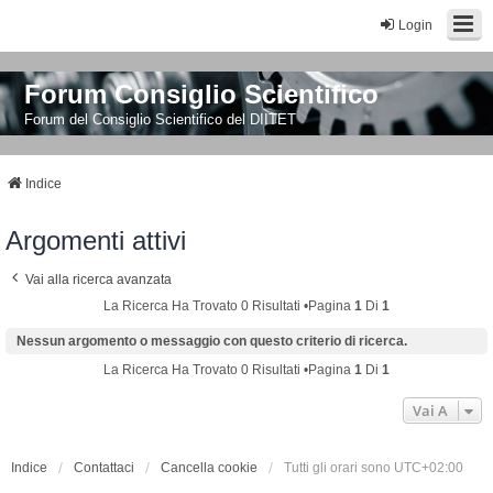
Login
Forum Consiglio Scientifico
Forum del Consiglio Scientifico del DIITET
Indice
Argomenti attivi
Vai alla ricerca avanzata
La Ricerca Ha Trovato 0 Risultati •Pagina
1
Di
1
Nessun argomento o messaggio con questo criterio di ricerca.
La Ricerca Ha Trovato 0 Risultati •Pagina
1
Di
1
Vai A
Indice
Contattaci
Cancella cookie
Tutti gli orari sono
UTC+02:00