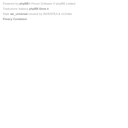
Powered by
phpBB
® Forum Software © phpBB Limited
Traduzione Italiana
phpBB-Store.it
Style
we_universal
created by INVENTEA & v12mike
Privacy
Condizioni