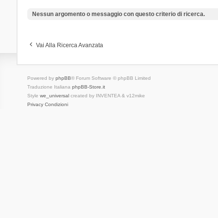
Nessun argomento o messaggio con questo criterio di ricerca.
Vai Alla Ricerca Avanzata
Powered by
phpBB
® Forum Software © phpBB Limited
Traduzione Italiana
phpBB-Store.it
Style
we_universal
created by INVENTEA & v12mike
Privacy
Condizioni