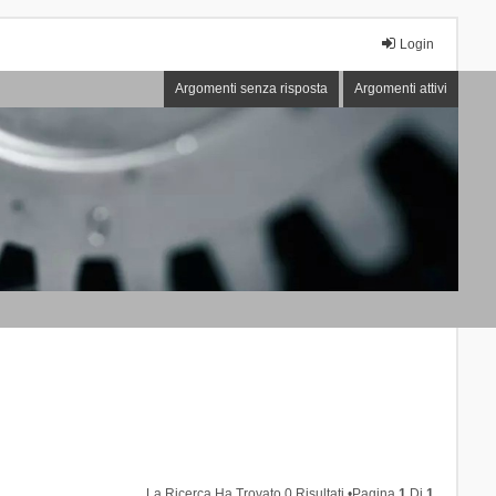
Login
Argomenti senza risposta
Argomenti attivi
La Ricerca Ha Trovato 0 Risultati •Pagina
1
Di
1