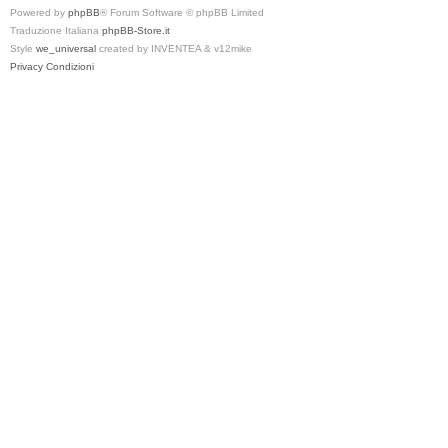
Powered by
phpBB
® Forum Software © phpBB Limited
Traduzione Italiana
phpBB-Store.it
Style
we_universal
created by INVENTEA & v12mike
Privacy
Condizioni