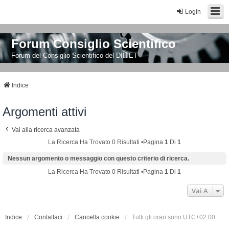
Login
Forum Consiglio Scientifico
Forum del Consiglio Scientifico del DIITET
Indice
Argomenti attivi
Vai alla ricerca avanzata
La Ricerca Ha Trovato 0 Risultati •Pagina
1
Di
1
Nessun argomento o messaggio con questo criterio di ricerca.
La Ricerca Ha Trovato 0 Risultati •Pagina
1
Di
1
Vai A
Indice
Contattaci
Cancella cookie
Tutti gli orari sono
UTC+02:00