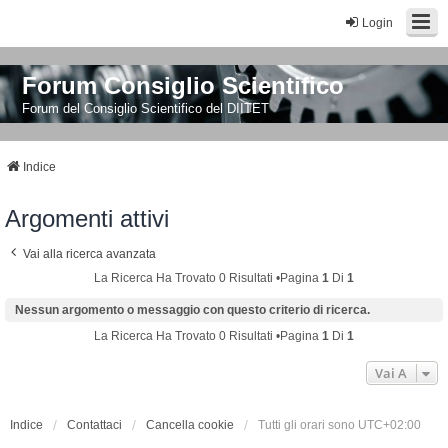
Login
Forum Consiglio Scientifico
Forum del Consiglio Scientifico del DIITET
Indice
Argomenti attivi
Vai alla ricerca avanzata
La Ricerca Ha Trovato 0 Risultati •Pagina
1
Di
1
Nessun argomento o messaggio con questo criterio di ricerca.
La Ricerca Ha Trovato 0 Risultati •Pagina
1
Di
1
Vai A
Indice
Contattaci
Cancella cookie
Tutti gli orari sono
UTC+02:00