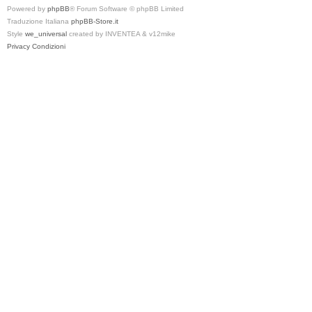
Powered by
phpBB
® Forum Software © phpBB Limited
Traduzione Italiana
phpBB-Store.it
Style
we_universal
created by INVENTEA & v12mike
Privacy
Condizioni