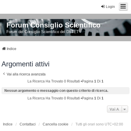
Login
Forum Consiglio Scientifico
Forum del Consiglio Scientifico del DIITET
Indice
Argomenti attivi
Vai alla ricerca avanzata
La Ricerca Ha Trovato 0 Risultati •Pagina
1
Di
1
Nessun argomento o messaggio con questo criterio di ricerca.
La Ricerca Ha Trovato 0 Risultati •Pagina
1
Di
1
Vai A
Indice
Contattaci
Cancella cookie
Tutti gli orari sono
UTC+02:00