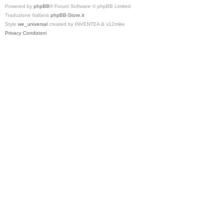
Powered by
phpBB
® Forum Software © phpBB Limited
Traduzione Italiana
phpBB-Store.it
Style
we_universal
created by INVENTEA & v12mike
Privacy
Condizioni