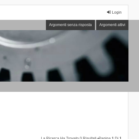
Login
Argomenti senza risposta
Argomenti attivi
La Ricerca Ha Trovato 0 Risultati •Pagina
1
Di
1