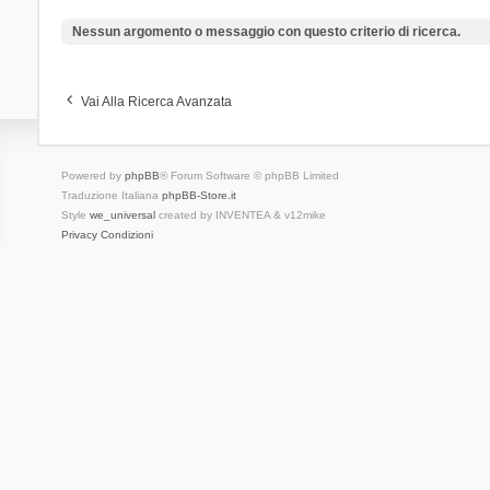
Nessun argomento o messaggio con questo criterio di ricerca.
Vai Alla Ricerca Avanzata
Powered by
phpBB
® Forum Software © phpBB Limited
Traduzione Italiana
phpBB-Store.it
Style
we_universal
created by INVENTEA & v12mike
Privacy
Condizioni