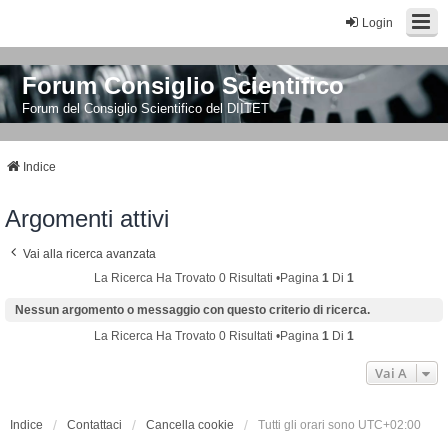
Login
Forum Consiglio Scientifico
Forum del Consiglio Scientifico del DIITET
Indice
Argomenti attivi
Vai alla ricerca avanzata
La Ricerca Ha Trovato 0 Risultati •Pagina
1
Di
1
Nessun argomento o messaggio con questo criterio di ricerca.
La Ricerca Ha Trovato 0 Risultati •Pagina
1
Di
1
Vai A
Indice
Contattaci
Cancella cookie
Tutti gli orari sono
UTC+02:00