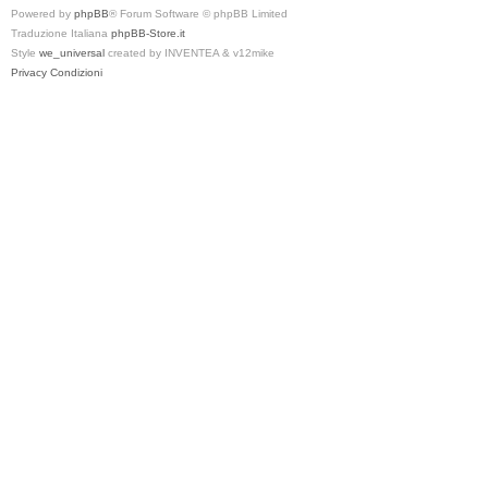
Powered by
phpBB
® Forum Software © phpBB Limited
Traduzione Italiana
phpBB-Store.it
Style
we_universal
created by INVENTEA & v12mike
Privacy
Condizioni