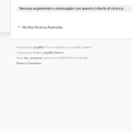
Nessun argomento o messaggio con questo criterio di ricerca.
Vai Alla Ricerca Avanzata
Powered by
phpBB
® Forum Software © phpBB Limited
Traduzione Italiana
phpBB-Store.it
Style
we_universal
created by INVENTEA & v12mike
Privacy
Condizioni