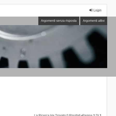
Login
Argomenti senza risposta
Argomenti attivi
La Ricerca Ha Trovato 0 Risultati •Pagina
1
Di
1