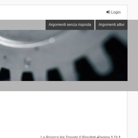
Login
Argomenti senza risposta
Argomenti attivi
La Ricerca Ha Trovato 0 Risultati •Pagina
1
Di
1