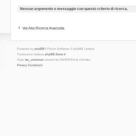
Nessun argomento o messaggio con questo criterio di ricerca.
Vai Alla Ricerca Avanzata
Powered by
phpBB
® Forum Software © phpBB Limited
Traduzione Italiana
phpBB-Store.it
Style
we_universal
created by INVENTEA & v12mike
Privacy
Condizioni