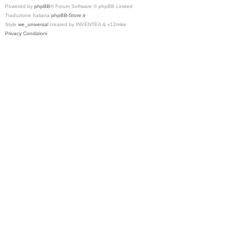
Powered by
phpBB
® Forum Software © phpBB Limited
Traduzione Italiana
phpBB-Store.it
Style
we_universal
created by INVENTEA & v12mike
Privacy
Condizioni