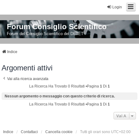
Login
Forum Consiglio Scientifico
Forum del Consiglio Scientifico del DIITET
Indice
Argomenti attivi
Vai alla ricerca avanzata
La Ricerca Ha Trovato 0 Risultati •Pagina
1
Di
1
Nessun argomento o messaggio con questo criterio di ricerca.
La Ricerca Ha Trovato 0 Risultati •Pagina
1
Di
1
Vai A
Indice
Contattaci
Cancella cookie
Tutti gli orari sono
UTC+02:00