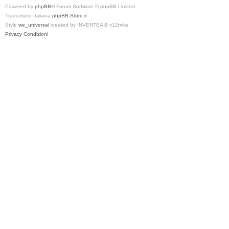
Powered by
phpBB
® Forum Software © phpBB Limited
Traduzione Italiana
phpBB-Store.it
Style
we_universal
created by INVENTEA & v12mike
Privacy
Condizioni