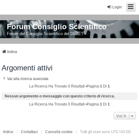
Login
Forum Consiglio Scientifico
Forum del Consiglio Scientifico del DIITET
Indice
Argomenti attivi
Vai alla ricerca avanzata
La Ricerca Ha Trovato 0 Risultati •Pagina
1
Di
1
Nessun argomento o messaggio con questo criterio di ricerca.
La Ricerca Ha Trovato 0 Risultati •Pagina
1
Di
1
Vai A
Indice
Contattaci
Cancella cookie
Tutti gli orari sono
UTC+02:00