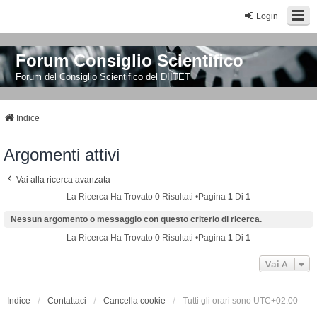
Login
Forum Consiglio Scientifico
Forum del Consiglio Scientifico del DIITET
Indice
Argomenti attivi
Vai alla ricerca avanzata
La Ricerca Ha Trovato 0 Risultati •Pagina
1
Di
1
Nessun argomento o messaggio con questo criterio di ricerca.
La Ricerca Ha Trovato 0 Risultati •Pagina
1
Di
1
Vai A
Indice
Contattaci
Cancella cookie
Tutti gli orari sono
UTC+02:00