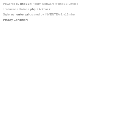
Powered by
phpBB
® Forum Software © phpBB Limited
Traduzione Italiana
phpBB-Store.it
Style
we_universal
created by INVENTEA & v12mike
Privacy
Condizioni