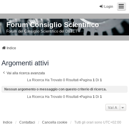
Login
Forum Consiglio Scientifico
Forum del Consiglio Scientifico del DIITET
Indice
Argomenti attivi
Vai alla ricerca avanzata
La Ricerca Ha Trovato 0 Risultati •Pagina
1
Di
1
Nessun argomento o messaggio con questo criterio di ricerca.
La Ricerca Ha Trovato 0 Risultati •Pagina
1
Di
1
Vai A
Indice
Contattaci
Cancella cookie
Tutti gli orari sono
UTC+02:00