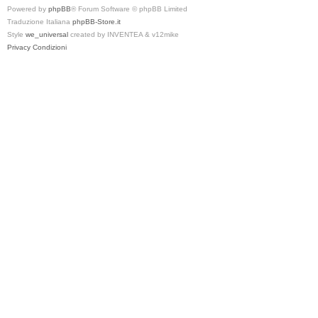
Powered by
phpBB
® Forum Software © phpBB Limited
Traduzione Italiana
phpBB-Store.it
Style
we_universal
created by INVENTEA & v12mike
Privacy
Condizioni