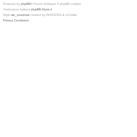
Powered by
phpBB
® Forum Software © phpBB Limited
Traduzione Italiana
phpBB-Store.it
Style
we_universal
created by INVENTEA & v12mike
Privacy
Condizioni