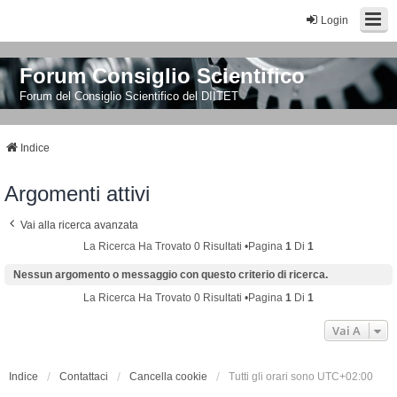
Login
Forum Consiglio Scientifico
Forum del Consiglio Scientifico del DIITET
Indice
Argomenti attivi
Vai alla ricerca avanzata
La Ricerca Ha Trovato 0 Risultati •Pagina
1
Di
1
Nessun argomento o messaggio con questo criterio di ricerca.
La Ricerca Ha Trovato 0 Risultati •Pagina
1
Di
1
Vai A
Indice
Contattaci
Cancella cookie
Tutti gli orari sono
UTC+02:00