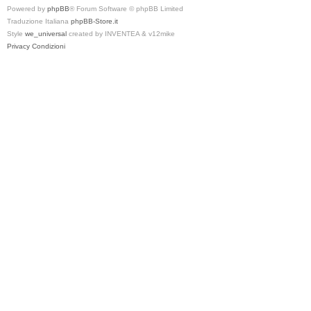
Powered by
phpBB
® Forum Software © phpBB Limited
Traduzione Italiana
phpBB-Store.it
Style
we_universal
created by INVENTEA & v12mike
Privacy
Condizioni