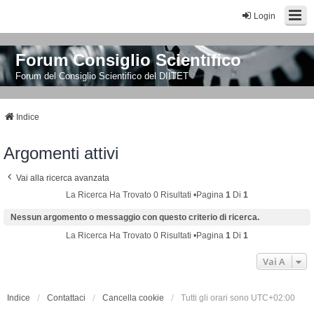
Login
Forum Consiglio Scientifico
Forum del Consiglio Scientifico del DIITET
Indice
Argomenti attivi
Vai alla ricerca avanzata
La Ricerca Ha Trovato 0 Risultati •Pagina
1
Di
1
Nessun argomento o messaggio con questo criterio di ricerca.
La Ricerca Ha Trovato 0 Risultati •Pagina
1
Di
1
Vai A
Indice
Contattaci
Cancella cookie
Tutti gli orari sono
UTC+02:00