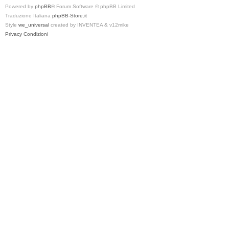
Powered by
phpBB
® Forum Software © phpBB Limited
Traduzione Italiana
phpBB-Store.it
Style
we_universal
created by INVENTEA & v12mike
Privacy
Condizioni