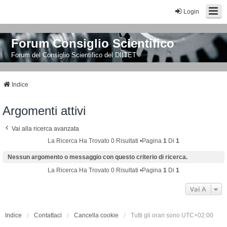
Login
Forum Consiglio Scientifico
Forum del Consiglio Scientifico del DIITET
Indice
Argomenti attivi
Vai alla ricerca avanzata
La Ricerca Ha Trovato 0 Risultati •Pagina
1
Di
1
Nessun argomento o messaggio con questo criterio di ricerca.
La Ricerca Ha Trovato 0 Risultati •Pagina
1
Di
1
Vai A
Indice
Contattaci
Cancella cookie
Tutti gli orari sono
UTC+02:00