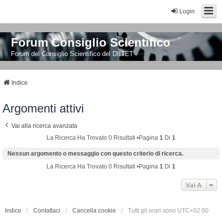
Login
Forum Consiglio Scientifico
Forum del Consiglio Scientifico del DIITET
Indice
Argomenti attivi
Vai alla ricerca avanzata
La Ricerca Ha Trovato 0 Risultati •Pagina
1
Di
1
Nessun argomento o messaggio con questo criterio di ricerca.
La Ricerca Ha Trovato 0 Risultati •Pagina
1
Di
1
Vai A
Indice
Contattaci
Cancella cookie
Tutti gli orari sono
UTC+02:00