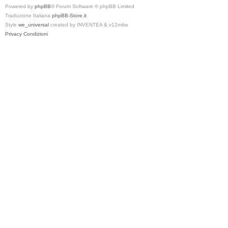
Powered by
phpBB
® Forum Software © phpBB Limited
Traduzione Italiana
phpBB-Store.it
Style
we_universal
created by INVENTEA & v12mike
Privacy
Condizioni