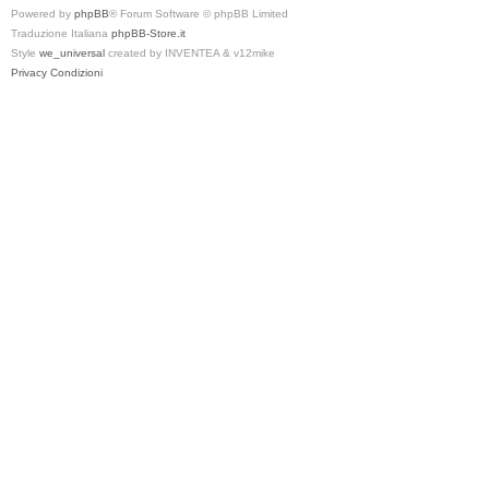
Powered by
phpBB
® Forum Software © phpBB Limited
Traduzione Italiana
phpBB-Store.it
Style
we_universal
created by INVENTEA & v12mike
Privacy
Condizioni