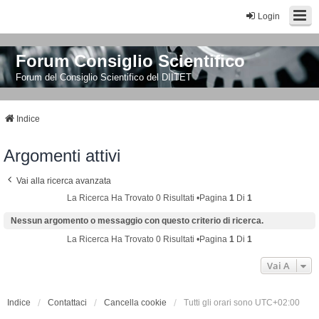
Login
Forum Consiglio Scientifico
Forum del Consiglio Scientifico del DIITET
Indice
Argomenti attivi
Vai alla ricerca avanzata
La Ricerca Ha Trovato 0 Risultati •Pagina
1
Di
1
Nessun argomento o messaggio con questo criterio di ricerca.
La Ricerca Ha Trovato 0 Risultati •Pagina
1
Di
1
Vai A
Indice
Contattaci
Cancella cookie
Tutti gli orari sono
UTC+02:00