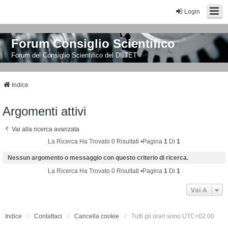
Login
Forum Consiglio Scientifico
Forum del Consiglio Scientifico del DIITET
Indice
Argomenti attivi
Vai alla ricerca avanzata
La Ricerca Ha Trovato 0 Risultati •Pagina
1
Di
1
Nessun argomento o messaggio con questo criterio di ricerca.
La Ricerca Ha Trovato 0 Risultati •Pagina
1
Di
1
Vai A
Indice
Contattaci
Cancella cookie
Tutti gli orari sono
UTC+02:00