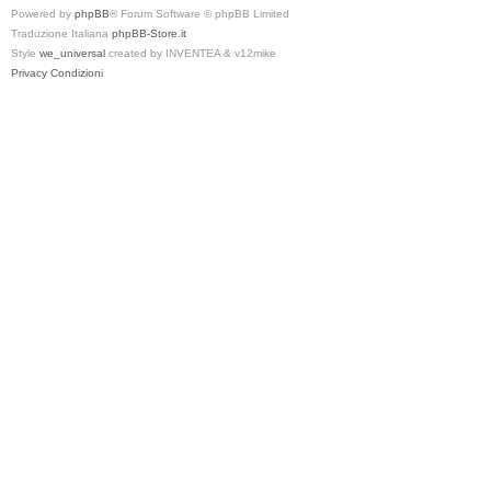
Powered by
phpBB
® Forum Software © phpBB Limited
Traduzione Italiana
phpBB-Store.it
Style
we_universal
created by INVENTEA & v12mike
Privacy
Condizioni