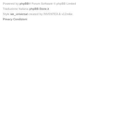
Powered by
phpBB
® Forum Software © phpBB Limited
Traduzione Italiana
phpBB-Store.it
Style
we_universal
created by INVENTEA & v12mike
Privacy
Condizioni