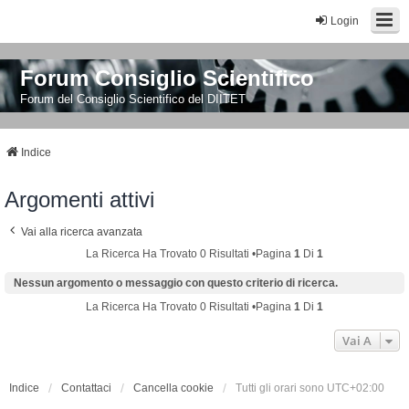
Login
Forum Consiglio Scientifico
Forum del Consiglio Scientifico del DIITET
Indice
Argomenti attivi
Vai alla ricerca avanzata
La Ricerca Ha Trovato 0 Risultati •Pagina
1
Di
1
Nessun argomento o messaggio con questo criterio di ricerca.
La Ricerca Ha Trovato 0 Risultati •Pagina
1
Di
1
Vai A
Indice
Contattaci
Cancella cookie
Tutti gli orari sono
UTC+02:00