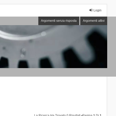
Login
Argomenti senza risposta
Argomenti attivi
La Ricerca Ha Trovato 0 Risultati •Pagina
1
Di
1