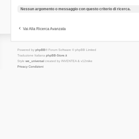
Nessun argomento o messaggio con questo criterio di ricerca.
Vai Alla Ricerca Avanzata
Powered by
phpBB
® Forum Software © phpBB Limited
Traduzione Italiana
phpBB-Store.it
Style
we_universal
created by INVENTEA & v12mike
Privacy
Condizioni