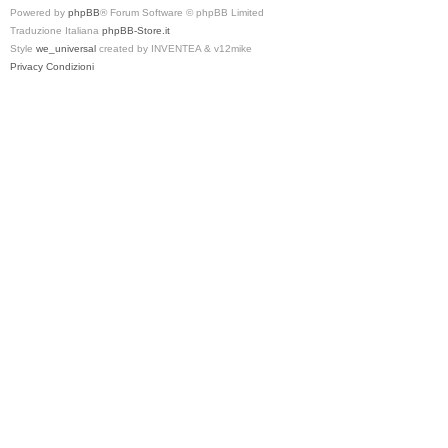
Powered by
phpBB
® Forum Software © phpBB Limited
Traduzione Italiana
phpBB-Store.it
Style
we_universal
created by INVENTEA & v12mike
Privacy
Condizioni