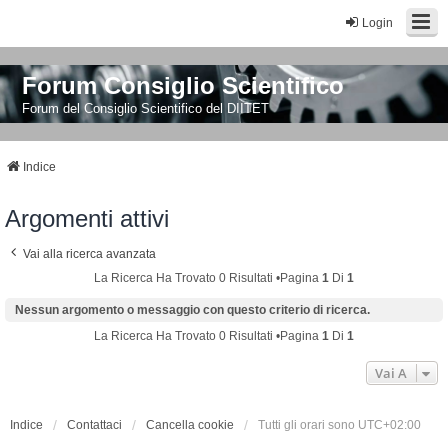
Login
Forum Consiglio Scientifico
Forum del Consiglio Scientifico del DIITET
Indice
Argomenti attivi
Vai alla ricerca avanzata
La Ricerca Ha Trovato 0 Risultati •Pagina
1
Di
1
Nessun argomento o messaggio con questo criterio di ricerca.
La Ricerca Ha Trovato 0 Risultati •Pagina
1
Di
1
Vai A
Indice
Contattaci
Cancella cookie
Tutti gli orari sono
UTC+02:00