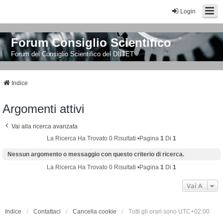
Login
Forum Consiglio Scientifico
Forum del Consiglio Scientifico del DIITET
Indice
Argomenti attivi
Vai alla ricerca avanzata
La Ricerca Ha Trovato 0 Risultati •Pagina
1
Di
1
Nessun argomento o messaggio con questo criterio di ricerca.
La Ricerca Ha Trovato 0 Risultati •Pagina
1
Di
1
Vai A
Indice
Contattaci
Cancella cookie
Tutti gli orari sono
UTC+02:00