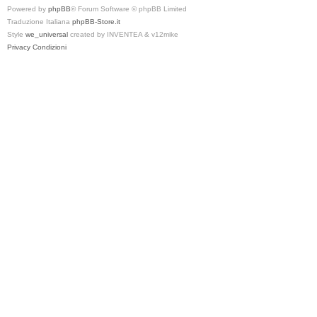
Powered by
phpBB
® Forum Software © phpBB Limited
Traduzione Italiana
phpBB-Store.it
Style
we_universal
created by INVENTEA & v12mike
Privacy
Condizioni