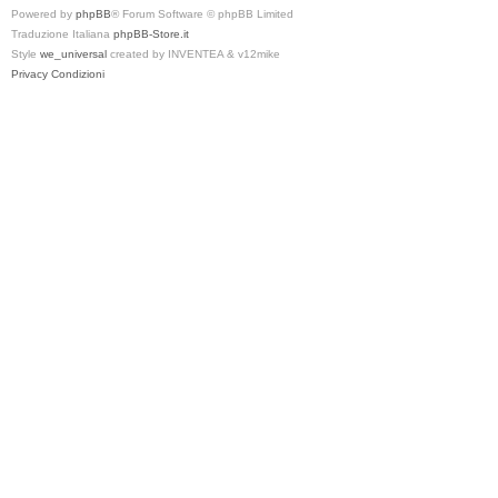
Powered by
phpBB
® Forum Software © phpBB Limited
Traduzione Italiana
phpBB-Store.it
Style
we_universal
created by INVENTEA & v12mike
Privacy
Condizioni