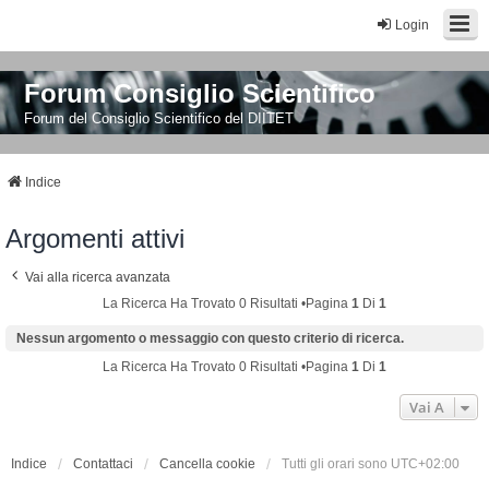
Login
Forum Consiglio Scientifico
Forum del Consiglio Scientifico del DIITET
Indice
Argomenti attivi
Vai alla ricerca avanzata
La Ricerca Ha Trovato 0 Risultati •Pagina
1
Di
1
Nessun argomento o messaggio con questo criterio di ricerca.
La Ricerca Ha Trovato 0 Risultati •Pagina
1
Di
1
Vai A
Indice
Contattaci
Cancella cookie
Tutti gli orari sono
UTC+02:00