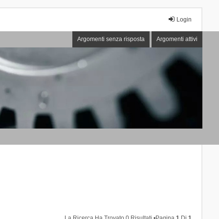
Login
Argomenti senza risposta
Argomenti attivi
La Ricerca Ha Trovato 0 Risultati •Pagina
1
Di
1