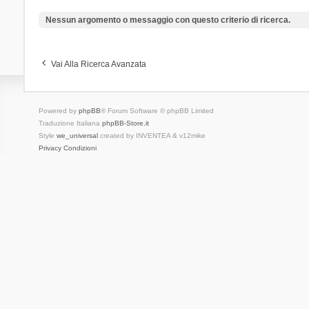
Nessun argomento o messaggio con questo criterio di ricerca.
Vai Alla Ricerca Avanzata
Powered by
phpBB
® Forum Software © phpBB Limited
Traduzione Italiana
phpBB-Store.it
Style
we_universal
created by INVENTEA & v12mike
Privacy
Condizioni