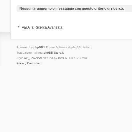
Nessun argomento o messaggio con questo criterio di ricerca.
Vai Alla Ricerca Avanzata
Powered by
phpBB
® Forum Software © phpBB Limited
Traduzione Italiana
phpBB-Store.it
Style
we_universal
created by INVENTEA & v12mike
Privacy
Condizioni