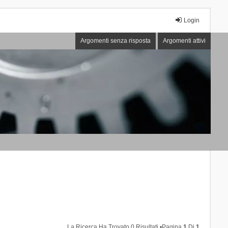
Login
Argomenti senza risposta
Argomenti attivi
La Ricerca Ha Trovato 0 Risultati •Pagina
1
Di
1