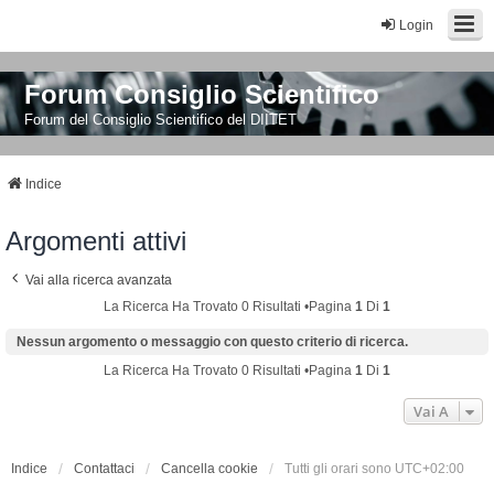
Login
Forum Consiglio Scientifico
Forum del Consiglio Scientifico del DIITET
Indice
Argomenti attivi
Vai alla ricerca avanzata
La Ricerca Ha Trovato 0 Risultati •Pagina
1
Di
1
Nessun argomento o messaggio con questo criterio di ricerca.
La Ricerca Ha Trovato 0 Risultati •Pagina
1
Di
1
Vai A
Indice
Contattaci
Cancella cookie
Tutti gli orari sono
UTC+02:00