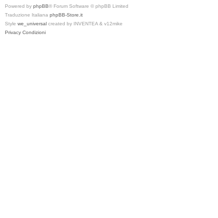
Powered by
phpBB
® Forum Software © phpBB Limited
Traduzione Italiana
phpBB-Store.it
Style
we_universal
created by INVENTEA & v12mike
Privacy
Condizioni