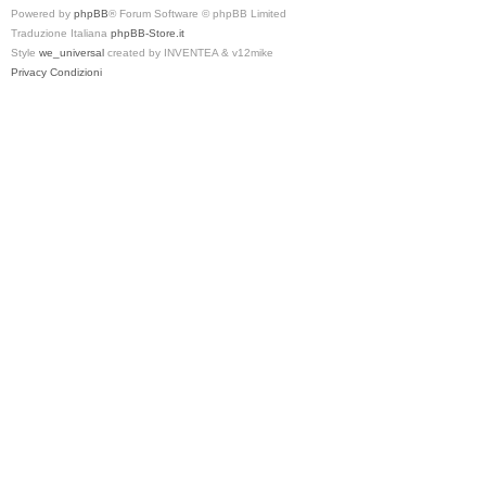
Powered by
phpBB
® Forum Software © phpBB Limited
Traduzione Italiana
phpBB-Store.it
Style
we_universal
created by INVENTEA & v12mike
Privacy
Condizioni