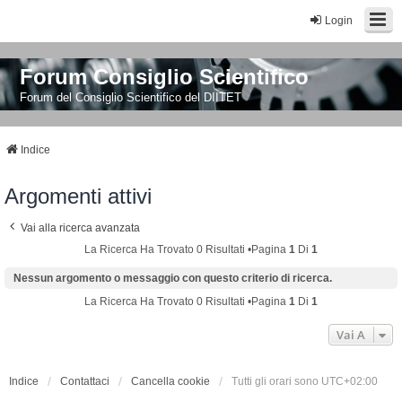
Login
Forum Consiglio Scientifico
Forum del Consiglio Scientifico del DIITET
Indice
Argomenti attivi
Vai alla ricerca avanzata
La Ricerca Ha Trovato 0 Risultati •Pagina
1
Di
1
Nessun argomento o messaggio con questo criterio di ricerca.
La Ricerca Ha Trovato 0 Risultati •Pagina
1
Di
1
Vai A
Indice
Contattaci
Cancella cookie
Tutti gli orari sono
UTC+02:00