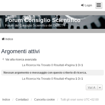
Login
Forum Consiglio Scientifico
Forum del Consiglio Scientifico del DIITET
Indice
Argomenti attivi
Vai alla ricerca avanzata
La Ricerca Ha Trovato 0 Risultati •Pagina
1
Di
1
Nessun argomento o messaggio con questo criterio di ricerca.
La Ricerca Ha Trovato 0 Risultati •Pagina
1
Di
1
Vai A
Indice
Contattaci
Cancella cookie
Tutti gli orari sono
UTC+02:00