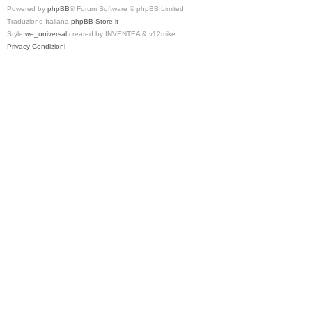
Powered by
phpBB
® Forum Software © phpBB Limited
Traduzione Italiana
phpBB-Store.it
Style
we_universal
created by INVENTEA & v12mike
Privacy
Condizioni