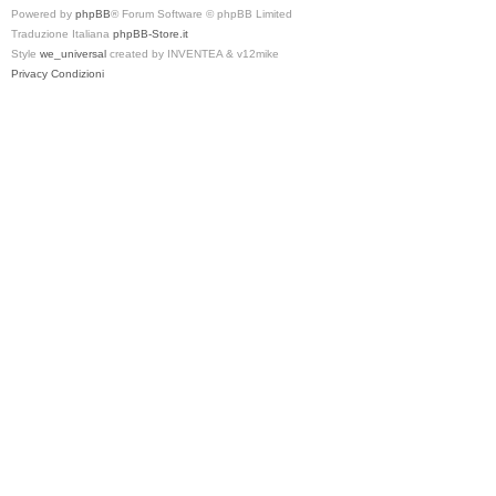
Powered by
phpBB
® Forum Software © phpBB Limited
Traduzione Italiana
phpBB-Store.it
Style
we_universal
created by INVENTEA & v12mike
Privacy
Condizioni