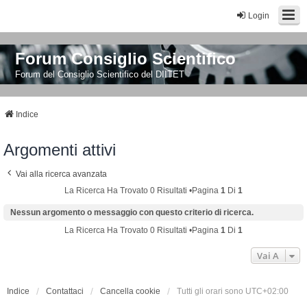
Login
Forum Consiglio Scientifico
Forum del Consiglio Scientifico del DIITET
Indice
Argomenti attivi
Vai alla ricerca avanzata
La Ricerca Ha Trovato 0 Risultati •Pagina
1
Di
1
Nessun argomento o messaggio con questo criterio di ricerca.
La Ricerca Ha Trovato 0 Risultati •Pagina
1
Di
1
Vai A
Indice
Contattaci
Cancella cookie
Tutti gli orari sono
UTC+02:00