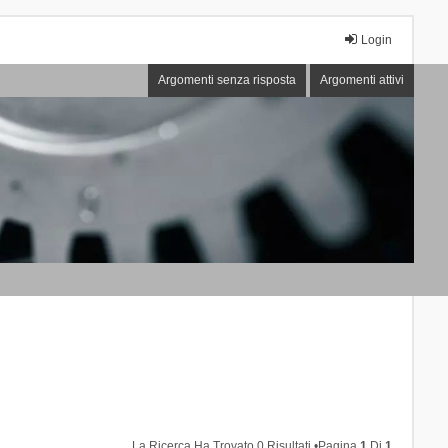
Login
Argomenti senza risposta
Argomenti attivi
La Ricerca Ha Trovato 0 Risultati •Pagina
1
Di
1