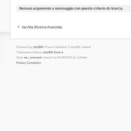
Nessun argomento o messaggio con questo criterio di ricerca.
Vai Alla Ricerca Avanzata
Powered by
phpBB
® Forum Software © phpBB Limited
Traduzione Italiana
phpBB-Store.it
Style
we_universal
created by INVENTEA & v12mike
Privacy
Condizioni