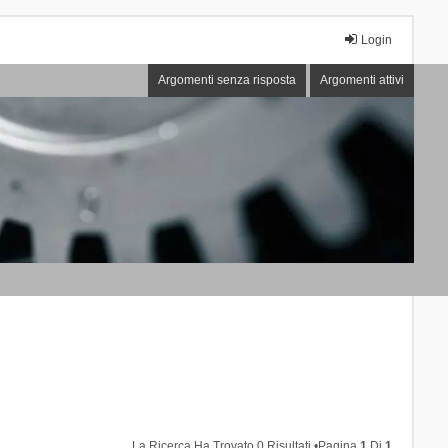
Login
Argomenti senza risposta
Argomenti attivi
La Ricerca Ha Trovato 0 Risultati •Pagina
1
Di
1