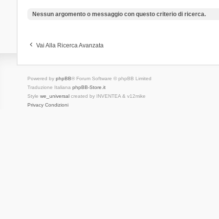
Nessun argomento o messaggio con questo criterio di ricerca.
Vai Alla Ricerca Avanzata
Powered by
phpBB
® Forum Software © phpBB Limited
Traduzione Italiana
phpBB-Store.it
Style
we_universal
created by INVENTEA & v12mike
Privacy
Condizioni