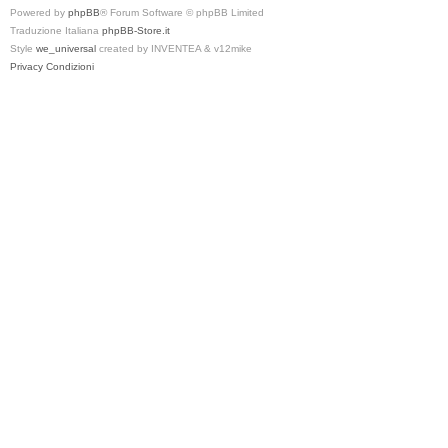
Powered by
phpBB
® Forum Software © phpBB Limited
Traduzione Italiana
phpBB-Store.it
Style
we_universal
created by INVENTEA & v12mike
Privacy
Condizioni