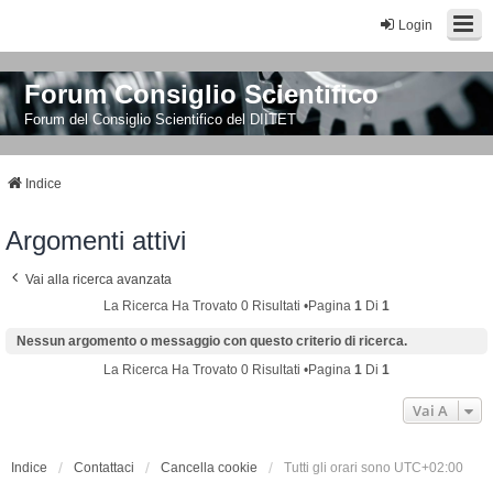
Login
Forum Consiglio Scientifico
Forum del Consiglio Scientifico del DIITET
Indice
Argomenti attivi
Vai alla ricerca avanzata
La Ricerca Ha Trovato 0 Risultati •Pagina
1
Di
1
Nessun argomento o messaggio con questo criterio di ricerca.
La Ricerca Ha Trovato 0 Risultati •Pagina
1
Di
1
Vai A
Indice
Contattaci
Cancella cookie
Tutti gli orari sono
UTC+02:00