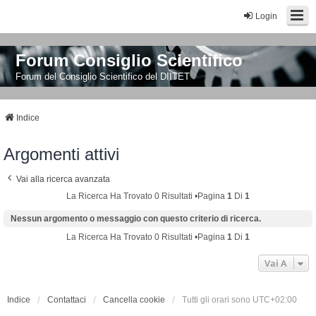
Login
Forum Consiglio Scientifico
Forum del Consiglio Scientifico del DIITET
Indice
Argomenti attivi
Vai alla ricerca avanzata
La Ricerca Ha Trovato 0 Risultati •Pagina
1
Di
1
Nessun argomento o messaggio con questo criterio di ricerca.
La Ricerca Ha Trovato 0 Risultati •Pagina
1
Di
1
Vai A
Indice
Contattaci
Cancella cookie
Tutti gli orari sono
UTC+02:00