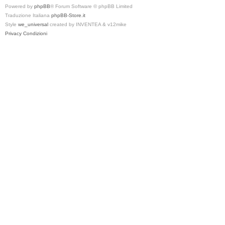
Powered by
phpBB
® Forum Software © phpBB Limited
Traduzione Italiana
phpBB-Store.it
Style
we_universal
created by INVENTEA & v12mike
Privacy
Condizioni