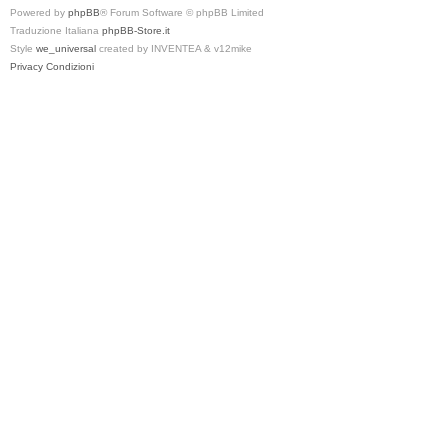
Powered by
phpBB
® Forum Software © phpBB Limited
Traduzione Italiana
phpBB-Store.it
Style
we_universal
created by INVENTEA & v12mike
Privacy
Condizioni