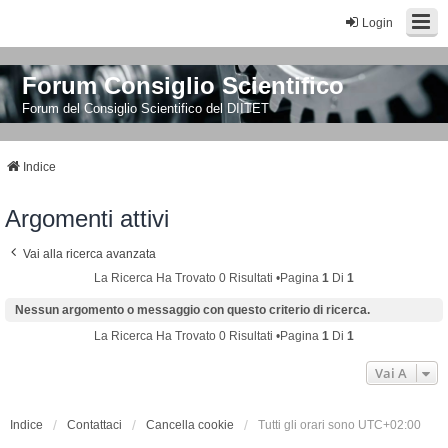
Login
Forum Consiglio Scientifico
Forum del Consiglio Scientifico del DIITET
Indice
Argomenti attivi
Vai alla ricerca avanzata
La Ricerca Ha Trovato 0 Risultati •Pagina
1
Di
1
Nessun argomento o messaggio con questo criterio di ricerca.
La Ricerca Ha Trovato 0 Risultati •Pagina
1
Di
1
Vai A
Indice
Contattaci
Cancella cookie
Tutti gli orari sono
UTC+02:00