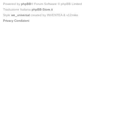
Powered by
phpBB
® Forum Software © phpBB Limited
Traduzione Italiana
phpBB-Store.it
Style
we_universal
created by INVENTEA & v12mike
Privacy
Condizioni