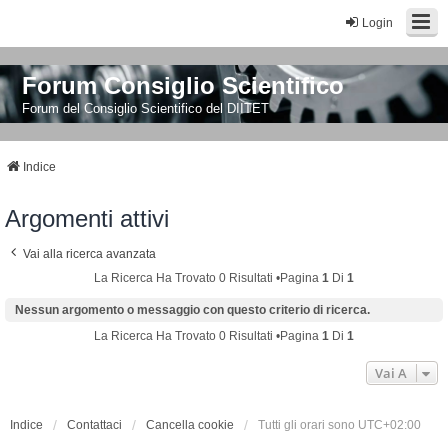
Login
Forum Consiglio Scientifico
Forum del Consiglio Scientifico del DIITET
Indice
Argomenti attivi
Vai alla ricerca avanzata
La Ricerca Ha Trovato 0 Risultati •Pagina
1
Di
1
Nessun argomento o messaggio con questo criterio di ricerca.
La Ricerca Ha Trovato 0 Risultati •Pagina
1
Di
1
Vai A
Indice
Contattaci
Cancella cookie
Tutti gli orari sono
UTC+02:00