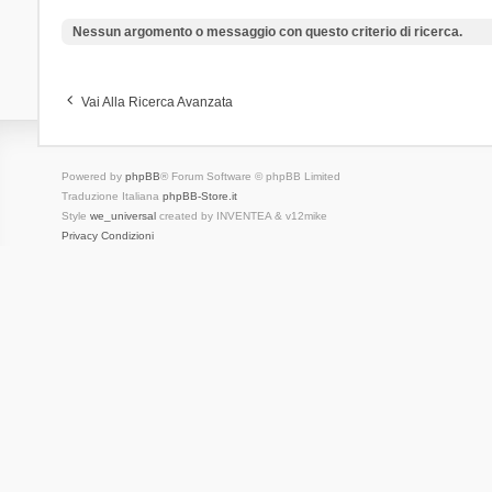
Nessun argomento o messaggio con questo criterio di ricerca.
Vai Alla Ricerca Avanzata
Powered by
phpBB
® Forum Software © phpBB Limited
Traduzione Italiana
phpBB-Store.it
Style
we_universal
created by INVENTEA & v12mike
Privacy
Condizioni