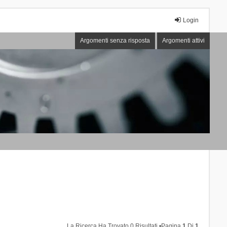
Login
Argomenti senza risposta
Argomenti attivi
La Ricerca Ha Trovato 0 Risultati •Pagina
1
Di
1