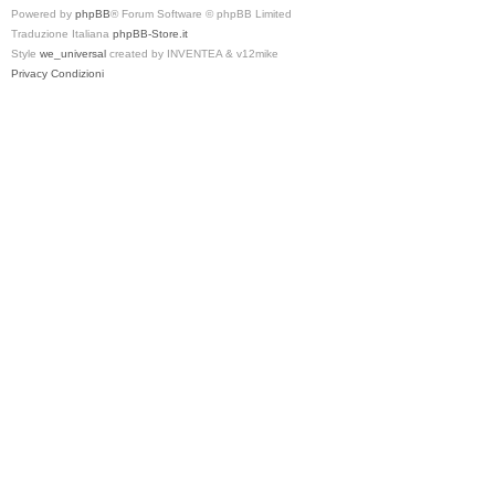
Powered by
phpBB
® Forum Software © phpBB Limited
Traduzione Italiana
phpBB-Store.it
Style
we_universal
created by INVENTEA & v12mike
Privacy
Condizioni