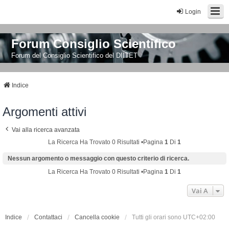
Login
Forum Consiglio Scientifico
Forum del Consiglio Scientifico del DIITET
Indice
Argomenti attivi
Vai alla ricerca avanzata
La Ricerca Ha Trovato 0 Risultati •Pagina
1
Di
1
Nessun argomento o messaggio con questo criterio di ricerca.
La Ricerca Ha Trovato 0 Risultati •Pagina
1
Di
1
Vai A
Indice
Contattaci
Cancella cookie
Tutti gli orari sono
UTC+02:00