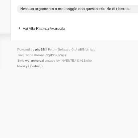
Nessun argomento o messaggio con questo criterio di ricerca.
Vai Alla Ricerca Avanzata
Powered by
phpBB
® Forum Software © phpBB Limited
Traduzione Italiana
phpBB-Store.it
Style
we_universal
created by INVENTEA & v12mike
Privacy
Condizioni