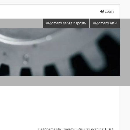
Login
Argomenti senza risposta
Argomenti attivi
La Ricerca Ha Trovato 0 Risultati •Pagina
1
Di
1