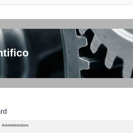
tifico
ard
Amministratore