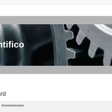
tifico
ard
Amministratore