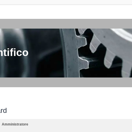
tifico
ard
Amministratore