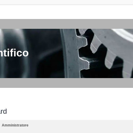
tifico
ard
Amministratore